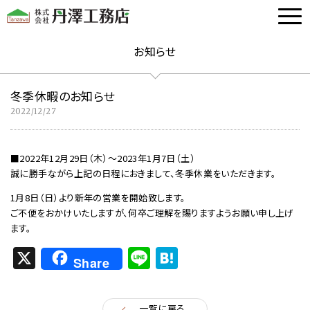
お知らせ
冬季休暇のお知らせ
2022/12/27
■2022年12月29日（木）～2023年1月7日（土）
誠に勝手ながら上記の日程におきまして、冬季休業をいただきます。
1月8日（日）より新年の営業を開始致します。
ご不便をおかけいたしますが、何卒ご理解を賜りますようお願い申し上げ
ます。
X
Li
H
Share
n
at
e
e
一覧に戻る