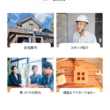
n
a
会社案内
スタッフ紹介
家づくりの流れ
保証＆アフターフォロー