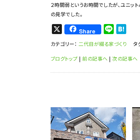
２時間弱というお時間でしたが、ユニット
の見学でした。
X
Li
H
Share
n
at
カテゴリー：
二代目が綴る家づくり
タ
e
e
n
ブログトップ
|
前の記事へ
|
次の記事へ
a