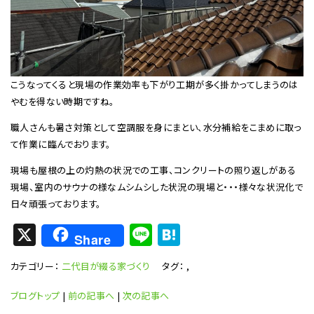
こうなってくると現場の作業効率も下がり工期が多く掛かってしまうのは
やむを得ない時期ですね。
職人さんも暑さ対策として空調服を身にまとい、水分補給をこまめに取っ
て作業に臨んでおります。
現場も屋根の上の灼熱の状況での工事、コンクリートの照り返しがある
現場、室内のサウナの様なムシムシした状況の現場と・・・様々な状況化で
日々頑張っております。
X
Li
H
Share
n
at
カテゴリー：
二代目が綴る家づくり
タグ：
,
e
e
n
ブログトップ
|
前の記事へ
|
次の記事へ