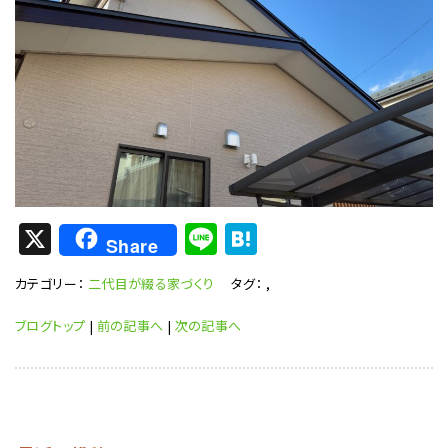
X
Li
H
Share
n
at
カテゴリー：
二代目が綴る家づくり
タグ：
,
e
e
n
ブログトップ
|
前の記事へ
|
次の記事へ
a