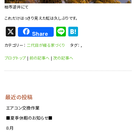
柏市逆井にて
これだけはっきり見えた虹は久しぶりです。
X
Li
H
Share
n
at
カテゴリー：
二代目が綴る家づくり
タグ：
,
e
e
n
ブログトップ
|
前の記事へ
|
次の記事へ
a
最近の投稿
エアコン交換作業
■夏季休暇のお知らせ■
８月