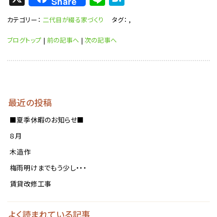
Share
n
at
カテゴリー：
二代目が綴る家づくり
タグ：
,
e
e
n
ブログトップ
|
前の記事へ
|
次の記事へ
a
最近の投稿
■夏季休暇のお知らせ■
８月
木造作
梅雨明けまでもう少し・・・
賃貸改修工事
よく読まれている記事