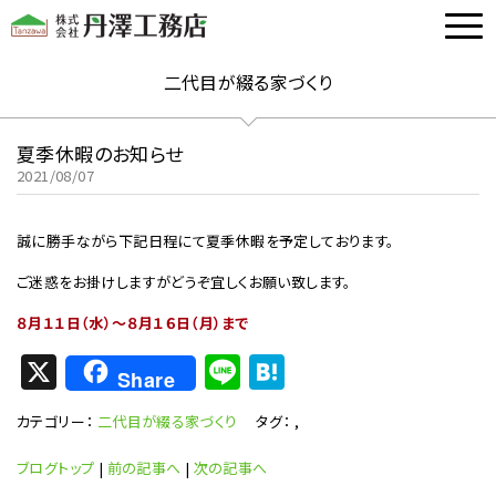
二代目が綴る家づくり
夏季休暇のお知らせ
2021/08/07
誠に勝手ながら下記日程にて夏季休暇を予定しております。
ご迷惑をお掛けしますがどうぞ宜しくお願い致します。
８月１１日（水）～８月１６日（月）まで
X
Li
H
Share
n
at
カテゴリー：
二代目が綴る家づくり
タグ：
,
e
e
n
ブログトップ
|
前の記事へ
|
次の記事へ