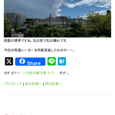
雨雲の境界ですね、左は雨で右は晴れです。
今日は雨雲レーダーを何度見返したものか・・・。
X
Li
H
Share
n
at
カテゴリー：
二代目が綴る家づくり
タグ：
,
e
e
n
ブログトップ
|
前の記事へ
|
次の記事へ
a