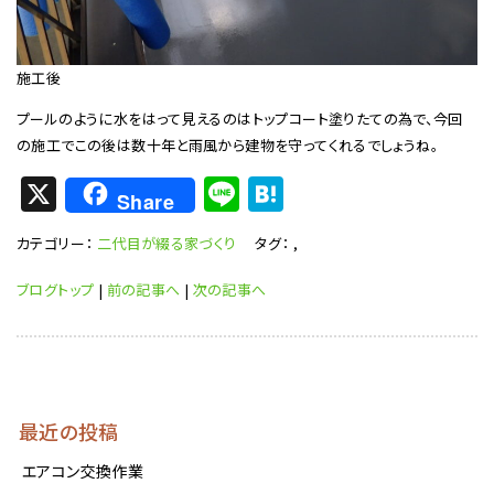
施工後
プールのように水をはって見えるのはトップコート塗りたての為で、今回
の施工でこの後は数十年と雨風から建物を守ってくれるでしょうね。
X
Li
H
Share
n
at
カテゴリー：
二代目が綴る家づくり
タグ：
,
e
e
n
ブログトップ
|
前の記事へ
|
次の記事へ
a
最近の投稿
エアコン交換作業