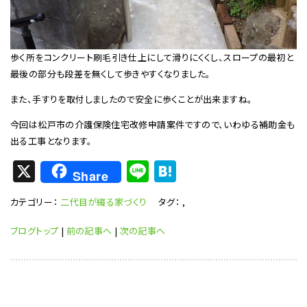
歩く所をコンクリート刷毛引き仕上にして滑りにくくし、スロープの最初と
最後の部分も段差を無くして歩きやすくなりました。
また、手すりを取付しましたので安全に歩くことが出来ますね。
今回は松戸市の介護保険住宅改修申請案件ですので、いわゆる補助金も
出る工事となります。
X
Li
H
Share
n
at
カテゴリー：
二代目が綴る家づくり
タグ：
,
e
e
n
ブログトップ
|
前の記事へ
|
次の記事へ
a