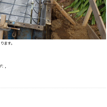
ります。
グ：
,