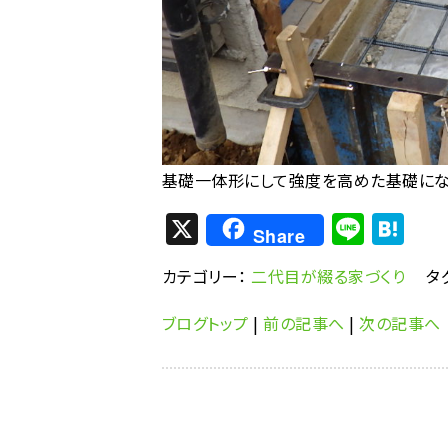
基礎一体形にして強度を高めた基礎にな
X
Li
H
Share
n
at
カテゴリー：
二代目が綴る家づくり
タ
e
e
n
ブログトップ
|
前の記事へ
|
次の記事へ
a