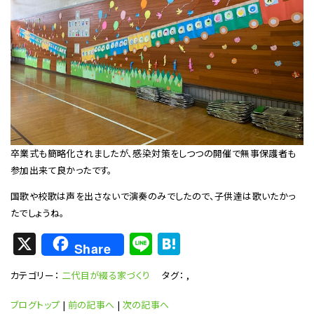
卒業式も簡略化されましたが、感染対策をしつつの開催で無事保護者も
参加出来て良かったです。
国歌や校歌は声を出さないで演奏のみでしたので、子供達は歌いたかっ
たでしょうね。
X
Li
H
Share
n
at
カテゴリー：
二代目が綴る家づくり
タグ：
,
e
e
n
ブログトップ
|
前の記事へ
|
次の記事へ