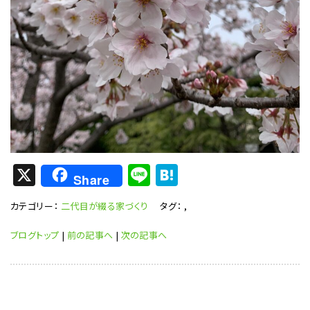
X
Li
H
Share
n
at
カテゴリー：
二代目が綴る家づくり
タグ：
,
e
e
n
ブログトップ
|
前の記事へ
|
次の記事へ
a