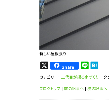
新しい屋根張り
X
Li
H
Share
n
at
カテゴリー：
二代目が綴る家づくり
タ
e
e
n
ブログトップ
|
前の記事へ
|
次の記事へ
a