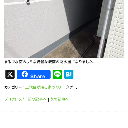
まるで水面のような綺麗な表面の防水層になりました。
X
Li
H
Share
n
at
カテゴリー：
二代目が綴る家づくり
タグ：
,
e
e
n
ブログトップ
|
前の記事へ
|
次の記事へ
a